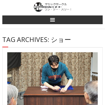
Skip
to
content
TAG ARCHIVES: ショー