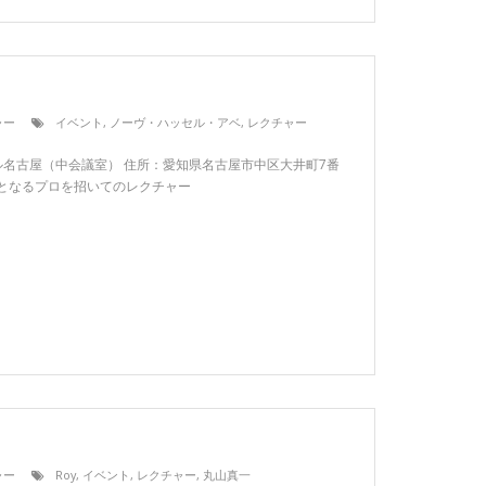
ャー
イベント
,
ノーヴ・ハッセル・アベ
,
レクチャー
：イーブル名古屋（中会議室） 住所：愛知県名古屋市中区大井町7番
度目となるプロを招いてのレクチャー
ャー
Roy
,
イベント
,
レクチャー
,
丸山真一