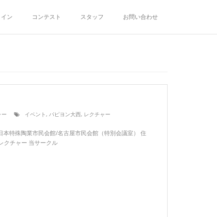
ライン
コンテスト
スタッフ
お問い合わせ
ャー
イベント
,
パピヨン大西
,
レクチャー
terra日本特殊陶業市民会館/名古屋市民会館（特別会議室） 住
：レクチャー 当サークル