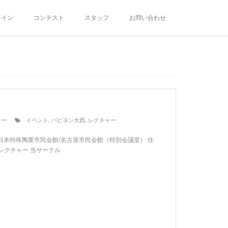
ライン
コンテスト
スタッフ
お問い合わせ
ャー
イベント
,
パピヨン大西
,
レクチャー
terra日本特殊陶業市民会館/名古屋市民会館（特別会議室） 住
：レクチャー 当サークル