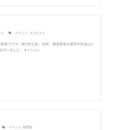
スト
イベント
,
コンテスト
名古屋市音楽プラザ（第1控え室） 住所：愛知県名古屋市中区金山1-
トを行いました。 ●ミニコン
イベント
,
研究会