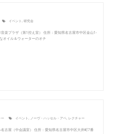
イベント
,
研究会
名古屋市音楽プラザ（第1控え室） 住所：愛知県名古屋市中区金山1-
好きなオイル＆ウォーターのオチ
ャー
イベント
,
ノーヴ・ハッセル・アベ
,
レクチャー
：イーブル名古屋（中会議室） 住所：愛知県名古屋市中区大井町7番