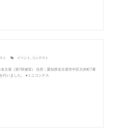
スト
イベント
,
コンテスト
イーブル名古屋（第7研修室） 住所：愛知県名古屋市中区大井町7番
トを行いました。 ●ミニコンテス