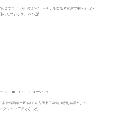
名古屋市音楽プラザ（第1控え室） 住所：愛知県名古屋市中区金山1-
を使ったマジック」 ペン,消
ション
イベント
,
オークション
terra日本特殊陶業市民会館/名古屋市民会館（特別会議室） 住
オークション 不用となった