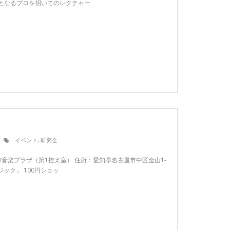
度目となるプロを招いてのレクチャー
イベント
,
研究会
名古屋市音楽プラザ（第1控え室） 住所：愛知県名古屋市中区金山1-
ジック」 100円ショッ