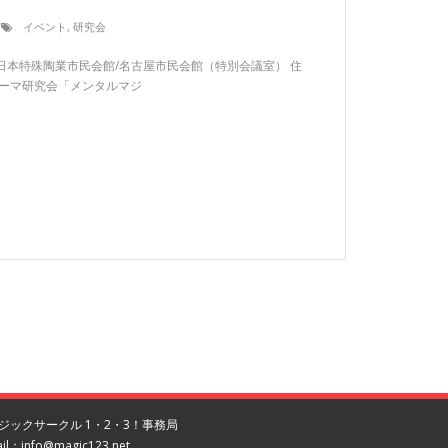
イベント
,
研究会
terra日本特殊陶業市民会館/名古屋市民会館（特別会議室） 住
：テーマ研究会「メンタルマジ
ジックサークル 1・2・3！事務局
il：
info@magic123.net