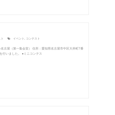
スト
イベント
,
コンテスト
：イーブル名古屋（第一集会室） 住所：愛知県名古屋市中区大井町7番
トを行いました。 ●ミニコンテス