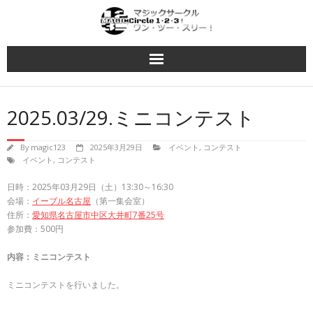
Skip
to
content
2025.03/29.ミニコンテスト
By
magic123
2025年3月29日
イベント
,
コンテスト
イベント
,
コンテスト
日時：2025年03月29日（土）13:30～16:30
会場：
イーブル名古屋
（第一集会室）
住所：
愛知県名古屋市中区大井町7番25号
参加費：500円
内容：ミニコンテスト
ミニコンテストを行いました。