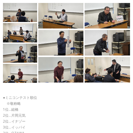
●ミニコンテスト順位
※敬称略
1位…組橋
2位…片岡元気
2位…イナゾー
3位…イッパイ