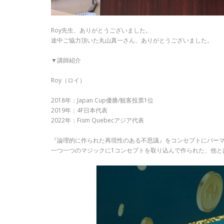
Roy先生、ありがとうございました。
途中ご協力頂いた丸山真一さん、ありがとうございました。
▼講師紹介
Roy（ロイ）
2018年：Japan Cup優勝/観客投票1位
2019年：4F日本代表
2022年：Fism Quebecアジア代表
『論理的に作られた再現性のある不思議』をコンセプトにバー
一つ一つのマジックに1コンセプトを取り込んで作られた、他と