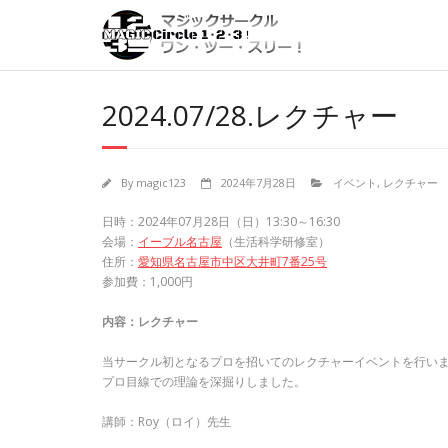
Skip
to
content
2024.07/28.レクチャー
By
magic123
2024年7月28日
イベント
,
レクチャー
日時：2024年07月28日（日）13:30～16:30
会場：
イーブル名古屋
（生活科学研修室）
住所：
愛知県名古屋市中区大井町7番25号
参加費：1,000円
内容：レクチャー
当サークル初となるプロを招いてのレクチャーイベントを行い
プロ目線での理論を深掘りしました。
講師：Roy（ロイ）先生